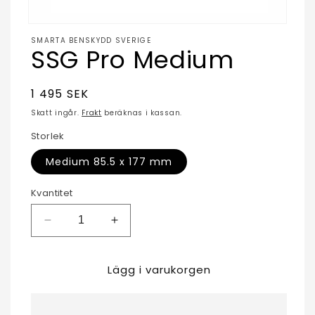
Öppna
mediet
SMARTA BENSKYDD SVERIGE
SSG Pro Medium
1
i
modalfönster
Ordinarie
1 495 SEK
pris
Skatt ingår.
Frakt
beräknas i kassan.
Storlek
Medium 85.5 x 177 mm
Kvantitet
Minska
Öka
kvantitet
kvantitet
för
för
Lägg i varukorgen
SSG
SSG
Pro
Pro
Medium
Medium