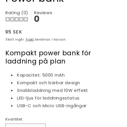
Rating (0)
Reviews
0
Ordinarie
95 SEK
pris
Skatt ingår.
Frakt
beräknas i kassan.
Kompakt power bank för
laddning på plan
Kapacitet: 5000 mAh
Kompakt och bärbar design
Snabbladdning med 10W effekt
LED-ljus för laddningsstatus
USB-C och Micro USB-ingångar
Kvantitet